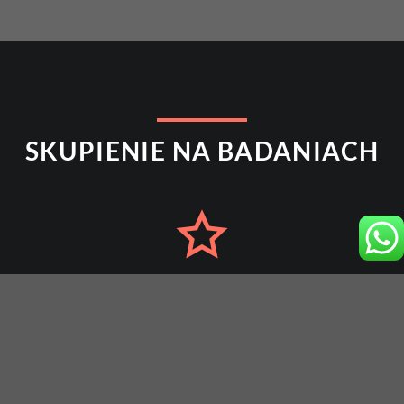
SKUPIENIE NA BADANIACH
Gwarancja jakości
Bezkompromisowe standardy czystości
W Askserv Retatrutide jakość to nie tylko hasło reklamowe –
to nasz fundament. Każda partia przechodzi rygorystyczne
testy, aby zapewnić maksymalną moc i bezpieczeństwo,