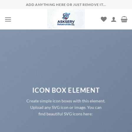
Skip
ADD ANYTHING HERE OR JUST REMOVE IT...
to
content
ICON BOX ELEMENT
Create simple icon boxes with this element.
Upload any SVG icon or image. You can
find beautiful SVG icons here: