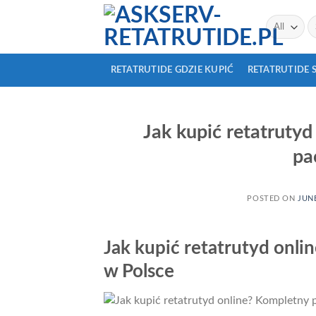
Skip
Se
to
fo
content
RETATRUTIDE GDZIE KUPIĆ
RETATRUTIDE 
Jak kupić retatruty
pa
POSTED ON
JUNE
Jak kupić retatrutyd onl
w Polsce