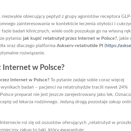
, niezwykle obiecujący peptyd z grupy agonistów receptora GLP
romnego zainteresowania w kontekście leczenia otyłości i cukrzy
 fazie badań klinicznych, wiele osób poszukuje go na własną ręk
ze pytania:
jak kupić retatrutyd przez Internet w Polsce?
, jakie 
dła oraz dlaczego platforma
Askserv-retatrutide Pl
(
https://askse
optymalne rozwiązanie.
z Internet w Polsce?
przez Internet w Polsce?
To pytanie zadaje sobie coraz więcej
 wynikach badań – pacjenci na retatruhydzie tracili nawet 24%
Polsce preparat nie jest jeszcze zarejestrowany jako lek. Oznacz
eceptę od lekarza rodzinnego. Jedyną drogą pozostaje zakup onli
nternecie roi się od oszustów oferujących „retatrutyd w proszk
pieczny zakup to taki, który gwarantuje: