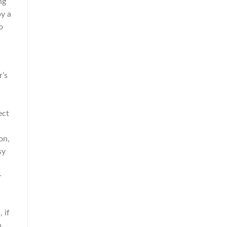
ng
by a
o
r’s
ect
on,
sy
r
 if
n