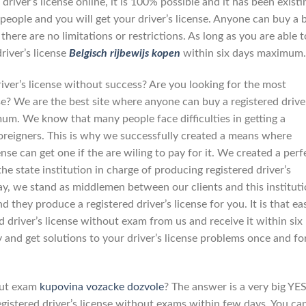
 driver’s license online, it is 100% possible and it has been existi
 people and you will get your driver’s license. Anyone can buy a 
there are no limitations or restrictions. As long as you are able t
driver’s license
Belgisch rijbewijs kopen
within six days maximum.
iver’s license without success? Are you looking for the most
ense? We are the best site where anyone can buy a registered drive
mum. We know that many people face difficulties in getting a
y foreigners. This is why we successfully created a means where
nse can get one if the are wiling to pay for it. We created a perf
he state institution in charge of producing registered driver’s
ay, we stand as middlemen between our clients and this instituti
 they produce a registered driver’s license for you. It is that ea
ed driver’s license without exam from us and receive it within six
nd get solutions to your driver’s license problems once and fo
hout exam
kupovina vozacke dozvole
? The answer is a very big YES,
egistered driver’s license without exams within few days. You ca