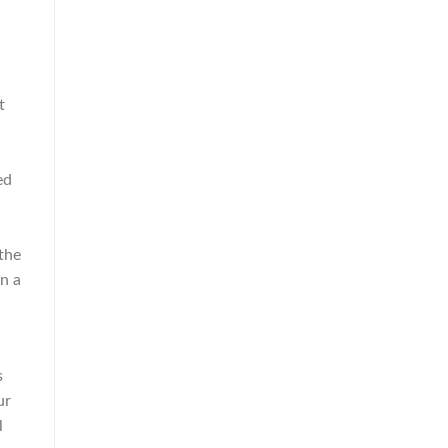
t
ed
 the
n a
s
ur
l