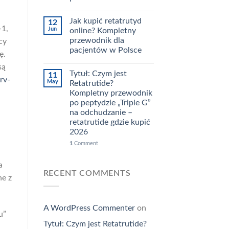
Jak kupić retatrutyd
12
-1,
Jun
online? Kompletny
przewodnik dla
cy
pacjentów w Polsce
ę.
są
Tytuł: Czym jest
11
rv-
May
Retatrutide?
Kompletny przewodnik
po peptydzie „Triple G”
na odchudzanie –
retatrutide gdzie kupić
2026
1
Comment
a
RECENT COMMENTS
ne z
A WordPress Commenter
on
u”
Tytuł: Czym jest Retatrutide?