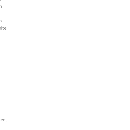
h
o
ite
red,