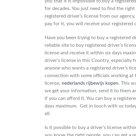
you that it is impossible to buy a registered
for decades. You just need to find the right
registered driver’s license from our agency, 
pay for it, you will receive your registered 
Have you been trying to buy a registered dr
reliable site to buy registered driver’s lic
license and receive it within six days maxi
driver’s license in this Country, especiall
anyone who wants a registered driver’s lice
connection with some officials working at t
license,
nederlands rijbewijs kopen
. This w
we get your information, send it to them and
if you can afford it. You can buy a register
days maximum. Get in touch with us today a
all.
Is it possible to buy a driver’s license wit
you know the right people, you can get a r