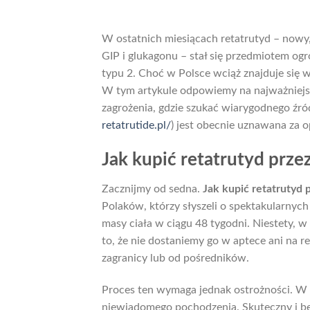
W ostatnich miesiącach retatrutyd – nowy
GIP i glukagonu – stał się przedmiotem og
typu 2. Choć w Polsce wciąż znajduje się w
W tym artykule odpowiemy na najważniejs
zagrożenia, gdzie szukać wiarygodnego źró
retatrutide.pl/
) jest obecnie uznawana za 
Jak kupić retatrutyd prze
Zacznijmy od sedna.
Jak kupić retatrutyd 
Polaków, którzy słyszeli o spektakularnych
masy ciała w ciągu 48 tygodni. Niestety, w 
to, że nie dostaniemy go w aptece ani na r
zagranicy lub od pośredników.
Proces ten wymaga jednak ostrożności. W I
niewiadomego pochodzenia. Skuteczny i bez