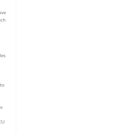
ave
uch
les
 to
ms
 EU