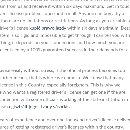
exam from us and receive it within six days maximum. Get in touc
ver’s license problems once and for all. Anyone can buy a by a
there are no limitations or restrictions. As long as you are able t
driver’s license
kupić prawo jazdy
within six days maximum. Desp
tem is so rigid and impossible to get through, I can tell you with
ything, it depends on your connections and how much you are
ur clients enjoy a 100% guaranteed success in their demands for a
license easily without stress, if the official process becomes too
 another means, that is where we come in. We know that many
s license in this Country, especially foreigners. This is why we
who wants a registered driver’s license can get one if the are
onnection with some officials working at the state institution in
ense
regisztrált jogosítvány vásárlása
.
years of experience and over one thousand driver’s license delive
rce of getting registered driver’s licenses within the country.