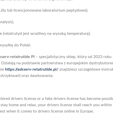
Lilly lub licencjonowane laboratorium peptydowe),
nalysis),
 (retatrutyd jest wrażliwy na wysoką temperaturę),
wysyłkę do Polski.
serv-retatrutide Pl
– specjalistyczny sklep, który od 2023 roku
. Działają na podstawie partnerstwa z europejskim dystrybutor
nie
https://askserv-retatrutide.pl/
znajdziesz szczegółowe instru
wstrzykiwań) oraz dawkowania.
stered drivers license or a fake drivers license has become possib
 stay home and relax, your drivers license shall reach you within
est when it comes to drivers license online in Europe.