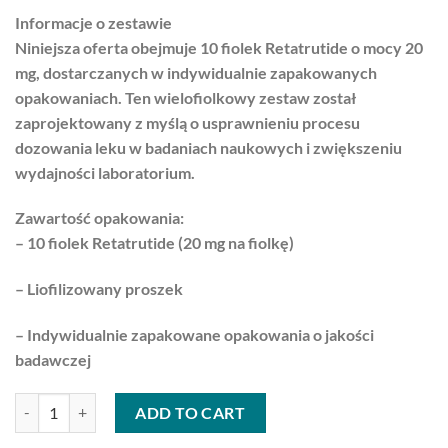
Informacje o zestawie
Niniejsza oferta obejmuje 10 fiolek Retatrutide o mocy 20
mg, dostarczanych w indywidualnie zapakowanych
opakowaniach. Ten wielofiolkowy zestaw został
zaprojektowany z myślą o usprawnieniu procesu
dozowania leku w badaniach naukowych i zwiększeniu
wydajności laboratorium.
Zawartość opakowania:
– 10 fiolek Retatrutide (20 mg na fiolkę)
– Liofilizowany proszek
– Indywidualnie zapakowane opakowania o jakości
badawczej
Kup retatrutyd 20 mg – opakowanie 10 fiolek + Woda Bak quantity
ADD TO CART