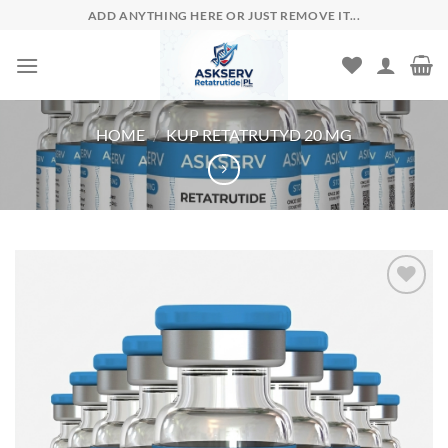
Skip
ADD ANYTHING HERE OR JUST REMOVE IT...
to
content
HOME
/
KUP RETATRUTYD 20 MG