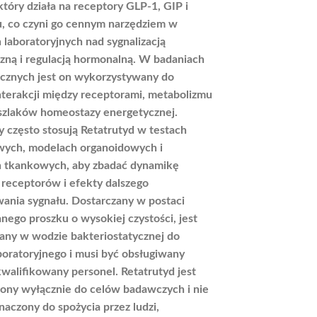
 który działa na receptory GLP‑1, GIP i
, co czyni go cennym narzędziem w
 laboratoryjnych nad sygnalizacją
zną i regulacją hormonalną. W badaniach
icznych jest on wykorzystywany do
nterakcji między receptorami, metabolizmu
 szlaków homeostazy energetycznej.
często stosują Retatrutyd w testach
ych, modelach organoidowych i
h tkankowych, aby zbadać dynamikę
 receptorów i efekty dalszego
ania sygnału. Dostarczany w postaci
wanego proszku o wysokiej czystości, jest
any w wodzie bakteriostatycznej do
boratoryjnego i musi być obsługiwany
walifikowany personel. Retatrutyd jest
ony wyłącznie do celów badawczych i nie
znaczony do spożycia przez ludzi,