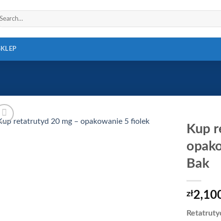
arch
r:
SKLEP
Kup r
opako
Bak
zł
2,10
Retatruty