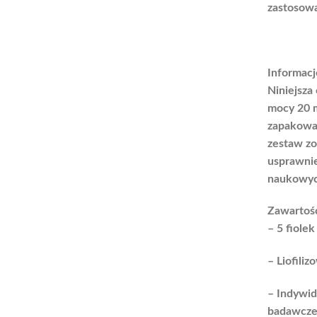
zastosowa
Informacj
Niniejsza
mocy 20 m
zapakowa
zestaw zo
usprawni
naukowych
Zawartoś
– 5 fiolek
– Liofili
– Indywid
badawcze