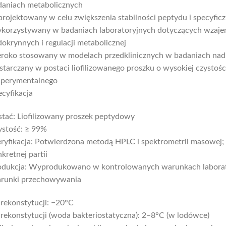
daniach metabolicznych
rojektowany w celu zwiększenia stabilności peptydu i specyficz
korzystywany w badaniach laboratoryjnych dotyczących wzaje
okrynnych i regulacji metabolicznej
eroko stosowany w modelach przedklinicznych w badaniach nad 
tarczany w postaci liofilizowanego proszku o wysokiej czystoś
sperymentalnego
cyfikacja
tać: Liofilizowany proszek peptydowy
ystość: ≥ 99%
yfikacja: Potwierdzona metodą HPLC i spektrometrii masowej; D
kretnej partii
odukcja: Wyprodukowano w kontrolowanych warunkach labora
runki przechowywania
rekonstytucji: −20°C
rekonstytucji (woda bakteriostatyczna): 2–8°C (w lodówce)