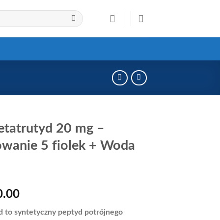
etatrutyd 20 mg –
wanie 5 fiolek + Woda
0.00
d to syntetyczny peptyd potrójnego