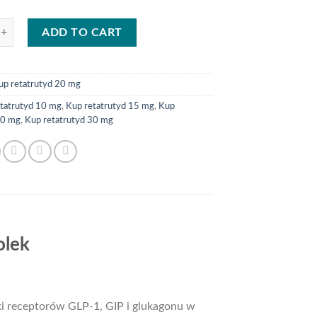
utyd 20 mg – opakowanie 5 fiolek + Woda Bak quantity
ADD TO CART
up retatrutyd 20 mg
tatrutyd 10 mg
,
Kup retatrutyd 15 mg
,
Kup
20 mg
,
Kup retatrutyd 30 mg
olek
ki receptorów GLP‑1, GIP i glukagonu w