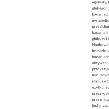
agonisty,
glukagonu
badaniach
metabolic
przedklin
badania i
glukozy i
Naukowcy 
komórkow
badaniac
aktywacji
przekazyw
liofilizo
rozpuszcz
użytku la
przez wyk
przeznacz
jest prze