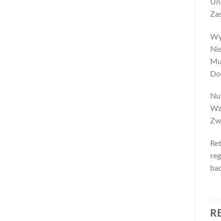
Uni
Za
Wy
Nie
Mu
Do
Nu
Wz
Zw
Ret
reg
ba
R