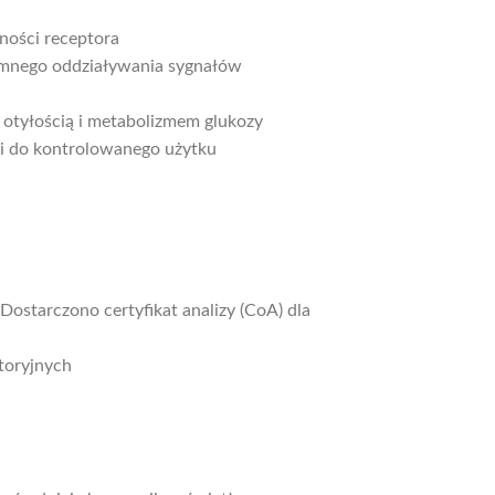
ności receptora
mnego oddziaływania sygnałów
otyłością i metabolizmem glukozy
ci do kontrolowanego użytku
ostarczono certyfikat analizy (CoA) dla
toryjnych