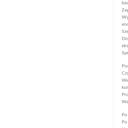
ba
Zap
Wy
end
Sz
Dos
ek
Spe
Pos
Cz
Wer
kon
Pr
Wa
Po 
Po 