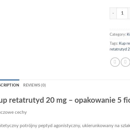
Kup retatr
Category:
K
Tags:
Kup re
retatrutyd 
SCRIPTION
REVIEWS (0)
up retatrutyd 20 mg – opakowanie 5 fi
uczowe cechy
tetyczny potrójny peptyd agonistyczny, ukierunkowany na szla