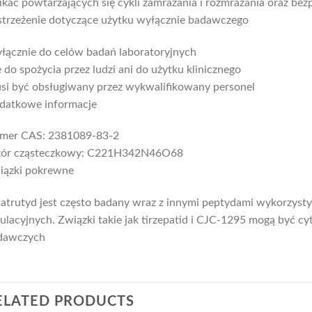
kać powtarzających się cykli zamrażania i rozmrażania oraz bezp
strzeżenie dotyczące użytku wyłącznie badawczego
łącznie do celów badań laboratoryjnych
 do spożycia przez ludzi ani do użytku klinicznego
si być obsługiwany przez wykwalifikowany personel
datkowe informacje
mer CAS: 2381089‑83‑2
ór cząsteczkowy: C221H342N46O68
iązki pokrewne
atrutyd jest często badany wraz z innymi peptydami wykorzys
ulacyjnych. Związki takie jak tirzepatid i CJC-1295 mogą być
dawczych
ELATED PRODUCTS